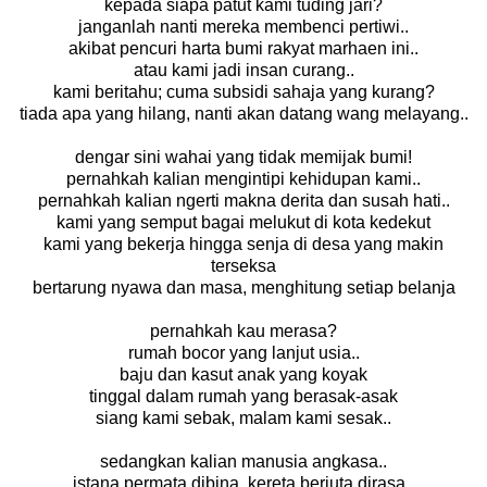
kepada siapa patut kami tuding jari?
janganlah nanti mereka membenci pertiwi..
akibat pencuri harta bumi rakyat marhaen ini..
atau kami jadi insan curang..
kami beritahu; cuma subsidi sahaja yang kurang?
tiada apa yang hilang, nanti akan datang wang melayang..
dengar sini wahai yang tidak memijak bumi!
pernahkah kalian mengintipi kehidupan kami..
pernahkah kalian ngerti makna derita dan susah hati..
kami yang semput bagai melukut di kota kedekut
kami yang bekerja hingga senja di desa yang makin
terseksa
bertarung nyawa dan masa, menghitung setiap belanja
pernahkah kau merasa?
rumah bocor yang lanjut usia..
baju dan kasut anak yang koyak
tinggal dalam rumah yang berasak-asak
siang kami sebak, malam kami sesak..
sedangkan kalian manusia angkasa..
istana permata dibina, kereta berjuta dirasa..